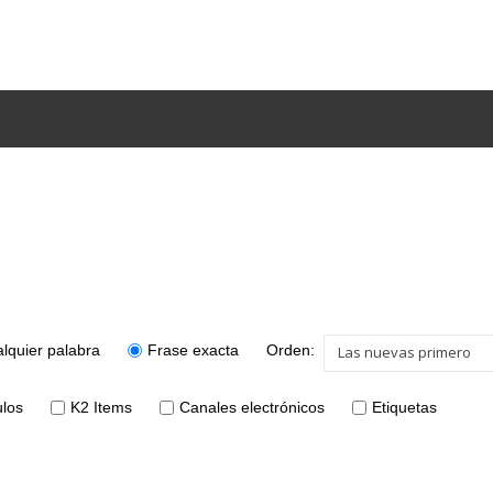
lquier palabra
Frase exacta
Orden:
Las nuevas primero
ulos
K2 Items
Canales electrónicos
Etiquetas