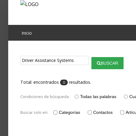
Proyecto Aivatar
Inicio
BUSCAR
Total: encontrados
resultados.
0
Condiciones de búsqueda:
Todas las palabras
Cua
Buscar solo en:
Categorías
Contactos
Artíc