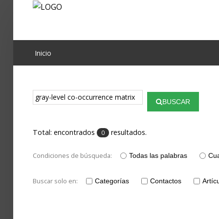
Proyecto Aivatar
Inicio
BUSCAR
Total: encontrados
resultados.
0
Condiciones de búsqueda:
Todas las palabras
Cua
Buscar solo en:
Categorías
Contactos
Artíc