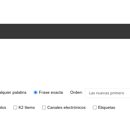
lquier palabra
Frase exacta
Orden:
Las nuevas primero
ulos
K2 Items
Canales electrónicos
Etiquetas