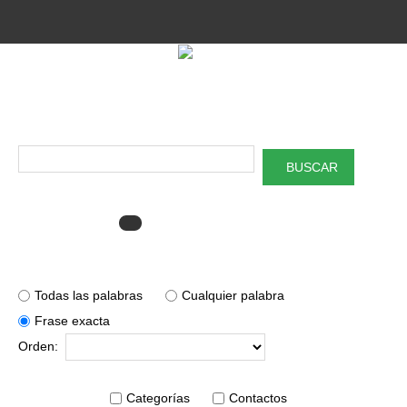
Proyecto Aivatar
BUSCAR
Total: encontrados
resultados.
0
Condiciones de búsqueda:
Todas las palabras
Cualquier palabra
Frase exacta
Orden:
Buscar solo en:
Categorías
Contactos