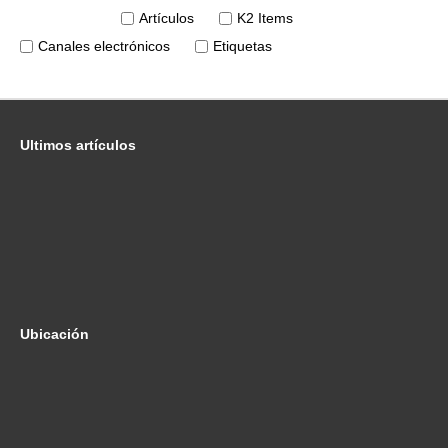
Artículos
K2 Items
Canales electrónicos
Etiquetas
Ultimos
artículos
Proyecto Aivatar
10º Encuentros Alumni UAH
Bases de Datos
Miguel Eduardo Ortiz
21ª edición del Taller Internacional de Agentes Físicos
Ubicación
Escuela Politecnica
Universidad de Alcalá
Av. Jesuitas s/n.