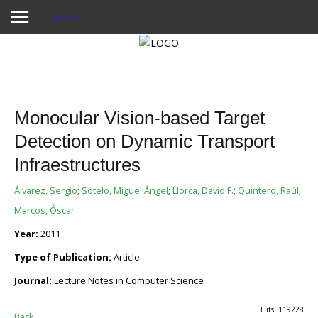
Revistas
Proyecto Aivatar
Monocular Vision-based Target
Detection on Dynamic Transport
Infraestructures
Álvarez, Sergio
;
Sotelo, Miguel Ángel
;
Llorca, David F.
;
Quintero, Raúl
;
Marcos, Óscar
Year:
2011
Type of Publication:
Article
Journal:
Lecture Notes in Computer Science
Hits: 119228
Back