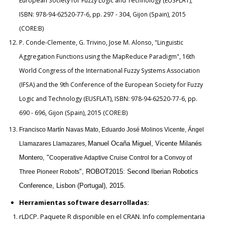
European Society for Fuzzy Logic and Technology (EUSFLAT),
ISBN: 978-94-62520-77-6, pp. 297 - 304, Gijon (Spain), 2015
(CORE:B)
P. Conde-Clemente, G. Trivino, Jose M. Alonso, "Linguistic
Aggregation Functions using the MapReduce Paradigm", 16th
World Congress of the International Fuzzy Systems Association
(IFSA) and the 9th Conference of the European Society for Fuzzy
Logic and Technology (EUSFLAT), ISBN: 978-94-62520-77-6, pp.
690 - 696, Gijon (Spain), 2015 (CORE:B)
Francisco Martín Navas Mato, Eduardo José Molinos Vicente, Ángel
Manuel Ocaña Miguel
, Vicente Milanés
Llamazares Llamazares,
Montero, "
Cooperative Adaptive Cruise Control for a Convoy of
",
ROBOT2015: Second Iberian Robotics
Three Pioneer Robots
Conference, Lisbon (Portugal),
2015.
Herramientas software desarrolladas:
rLDCP. Paquete R disponible en el CRAN. Info complementaria