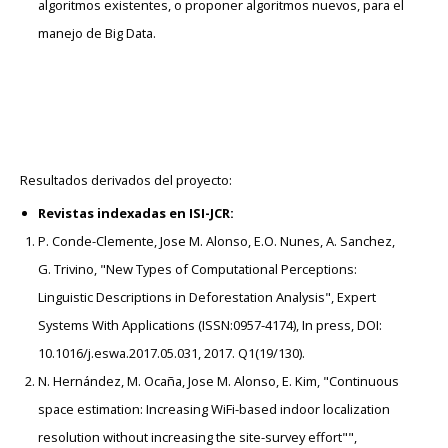
algoritmos existentes, o proponer algoritmos nuevos, para el
manejo de Big Data.
Resultados derivados del proyecto:
Revistas indexadas en ISI-JCR:
P. Conde-Clemente, Jose M. Alonso, E.O. Nunes, A. Sanchez,
G. Trivino, "New Types of Computational Perceptions:
Linguistic Descriptions in Deforestation Analysis", Expert
Systems With Applications (ISSN:0957-4174), In press, DOI:
10.1016/j.eswa.2017.05.031, 2017. Q1(19/130).
N. Hernández, M. Ocaña, Jose M. Alonso, E. Kim, "Continuous
space estimation: Increasing WiFi-based indoor localization
resolution without increasing the site-survey effort"",