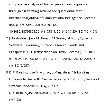
comparative analysis of human perceptions expressed
through fuzzy rating scale-based questionnaires",
International Journal of Computational Intelligence Systems
(ISSN:1875-6891), 9(3):450-467, DOI:
10.1080/18756891.2016.1175811, 2016. Q4 (125/130) (101/104)
J. Alcalá-Fdez, Jose M. Alonso, "A Survey of Fuzzy Systems
Software: Taxonomy, Current Research Trends and
Prospects", IEEE Transactions on Fuzzy Systems (ISSN:1063-
6706), 24(1):40-56, DOI:10.1109/TFUZZ.2015.2426212, 2016. Q1
(1/130) (2/257)
D. P. Pancho, Jose M. Alonso, L. Magdalena, "Enhancing
Fingrams to Deal with Precise Fuzzy Systems", Fuzzy Sets and
Systems (ISSN:0165-0114), 297:1-25,
DOI:10.1016/j.fss.2015.05.019, 2015. Q1 (13/105) (12/254)
(14/123)