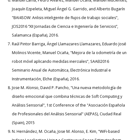
Manuel Lama, Pedro Álvarez,
Manuel Ocaña
, Manuel Mucientes,
Joaquín Ezpeleta,
Miguel Ángel G. Garrido
, and Alberto Bugarín
"BAI4SOW: Anlisis inteligente de flujos de trabajo sociales",
JCIS2016 “XII Jornadas de Ciencia e Ingeniería de Servicios”,
Salamanca (España),
2016.
Raúl Pintor Barriga, Ángel Llamazares Llamazares, Eduardo José
Molinos Vicente,
Manuel Ocaña
, "Mejora de la odometría de un
robot móvil aplicando medidas inerciales",
SAAEI2016
Seminario Anual de Automática, Electrónica Industrial e
Instrumentación, Elche (España),
2016.
Jose M. Alonso, David P. Pancho, "Una nueva metodología de
diseño emocional que combina técnicas de Soft Computing y
Análisis Sensorial", 1st Conference of the "Asociación Española
de Profesionales del Análisis Sensorial" (AEPAS), Ciudad Real
(Spain), 2015
N. Hernández, M. Ocaña, Jose M. Alonso, E. Kim, "WiFi-based