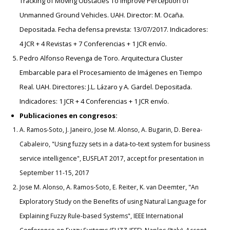
Tracking of Moving Obstacles To Improve Perception of
Unmanned Ground Vehicles. UAH. Director: M. Ocaña.
Depositada. Fecha defensa prevista: 13/07/2017. Indicadores:
4 JCR + 4 Revistas + 7 Conferencias + 1 JCR envío.
Pedro Alfonso Revenga de Toro. Arquitectura Cluster
Embarcable para el Procesamiento de Imágenes en Tiempo
Real. UAH. Directores: J.L. Lázaro y A. Gardel. Depositada.
Indicadores: 1 JCR + 4 Conferencias + 1 JCR envío.
Publicaciones en congresos:
A. Ramos-Soto, J. Janeiro, Jose M. Alonso, A. Bugarin, D. Berea-
Cabaleiro, "Using fuzzy sets in a data-to-text system for business
service intelligence", EUSFLAT 2017, accept for presentation in
September 11-15, 2017
Jose M. Alonso, A. Ramos-Soto, E. Reiter, K. van Deemter, "An
Exploratory Study on the Benefits of using Natural Language for
Explaining Fuzzy Rule-based Systems", IEEE International