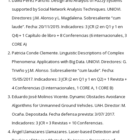
David Pérez Pancho. Design and Analysis of Fuzzy Systems
supported by Social Network Analysis Techniques. UNIOVI.
Directores: J.M. Alonso y L. Magdalena. Sobresaliente “cum
laude”. Fecha: 20/11/2015. Indicadores: 3 JCR (2 en Q1 y 1 en
Q4) + 1 Capítulo de libro + 8 Conferencias (6 internacionales, 3
CORE A)
Patricia Conde Clemente. Linguistic Descriptions of Complex
Phenomena: Applications with Big Data. UNIOVI. Directores: G.
Triviño y J.M. Alonso. Sobresaliente “cum laude”. Fecha:
15/05/2017. Indicadores: 3 JCR (2 en Q1 y 1 en Q2) + 1 Revista +
4 Conferencias (3 internacionales, 1 CORE A, 1 CORE B)
Eduardo José Molinos Vicente. Dynamic Obstacles Avoidance
Algorithms for Unmanned Ground Vehicles. UAH. Director: M.
Ocaña. Depositada. Fecha defensa prevista: 3/07/ 2017.
Indicadores: 3 JCR + 3 Revistas + 10 Conferencias.
Ángel Llamazares Llamazares. Laser-based Detection and