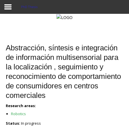
PhD Thesis
Home
Publications
Abstracción, síntesis e integración
Projects
de información multisensorial para
la localización , seguimiento y
Researchers
reconocimiento de comportamiento
News
de consumidores en centros
Results
comerciales
Login User
Research areas:
Robotics
Status:
In progress