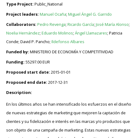
Type Project:
Public_National
Project leaders:
Manuel Ocaña
;
Miguel Ángel G. Garrido
Collaborators:
Pedro Revenga
;
Ricardo García
;
José María Alonso
;
Noelia Hernández
;
Eduardo Molinos
;
Ángel Llamazares
; Patricia
Conde; David P. Pancho;
Ildefonso Albares
Funded by:
MINISTERIO DE ECONOMÍA Y COMPETITIVIDAD
Funding:
55297.00 EUR
Proposed start date:
2015-01-01
Proposed end date:
2017-12-31
Description:
En los últimos años se han intensificado los esfuerzos en el diseño
de nuevas estrategias de marketing que mejoren la captación de
clientes y su fidelización e interés en las marcas y/o productos que
son objeto de una campaña de marketing. Estas nuevas estrategias