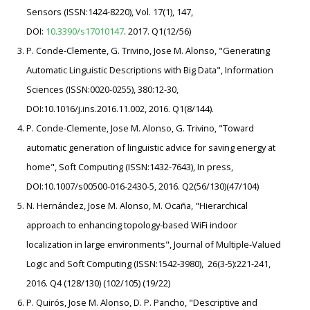
Sensors (ISSN:1424-8220), Vol. 17(1), 147,
DOI:
10.3390/s17010147
. 2017. Q1(12/56)
P. Conde-Clemente, G. Trivino, Jose M. Alonso, "Generating
Automatic Linguistic Descriptions with Big Data", Information
Sciences (ISSN:0020-0255), 380:12-30,
DOI:10.1016/j.ins.2016.11.002, 2016. Q1(8/144).
P. Conde-Clemente, Jose M. Alonso, G. Trivino, "Toward
automatic generation of linguistic advice for saving energy at
home", Soft Computing (ISSN:1432-7643), In press,
DOI:10.1007/s00500-016-2430-5, 2016. Q2(56/130)(47/104)
N. Hernández, Jose M. Alonso, M. Ocaña, "Hierarchical
approach to enhancing topology-based WiFi indoor
localization in large environments", Journal of Multiple-Valued
Logic and Soft Computing (ISSN:1542-3980), 26(3-5):221-241,
2016. Q4 (128/130) (102/105) (19/22)
P. Quirós, Jose M. Alonso, D. P. Pancho, "Descriptive and